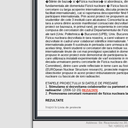
�Stiinte de baza� si �Fizica nucleara� si abordeaza, dintr
fundamentala ale domeniului Fizicii nucleare � Fizica fasci
cercetare cu larga acoperire internationala, discutia proiect
facilitati internationale), cat si raportarea descoperirilor fi
participare internationala. Prin acest proiect ne propunem as
studentilor din cele 3 institutii care alcatuiesc Consortiul 
tara a unora dintre aceste manifestari consacrate dezvoltari
proiect se bazeaza, in primul rand, pe experienta in cercetar
compusa din cercetatori din cadrul Departamentului de Fizic
ale tarii (Univ. Politehnica � Bucuresti (UPB); Univ. Bucurest
Fizica nucleara dezvoltata in tara noastra, a carei valoare este
dezvoltate in cadrul unor colaborari stiintifice internationa
internationala poate fi sustinuta in perioada care urmeaza do
acelasi timp, tinerii studenti si cercetatori din tara trebuie 
internationale tinute de cei mai prestigiosi specialisti in do
propuse in acest proiect este demonstrat de participarea la c
care utilizeaza instalatii experimentale de varf existente in
decada urmatoare pentru cercetarile de Fizica nucleara d
Committee), dintre care unele reflectate in teme care au fo
(EUROpean Nuclear Structure research), proiectele majore 
obiectivelor propuse in acest proiect imbunatateste participa
nucleare cu fascicule de ioni radioactivi.
ETAPELE PROIECTULUI SI DATELE DE PREDARE
1.
Stimularea si dezvoltarea colaborarilor cu parteneri e
radioactivi
(2006-12-15)
REZULTATE
2.
Promovarea cercetarii romanesti de fizica nucleara la
REZULTATE
Inapoi la
Lista de proiecte
Address: Str. Reactorului no.
Tel: +(4021) 4