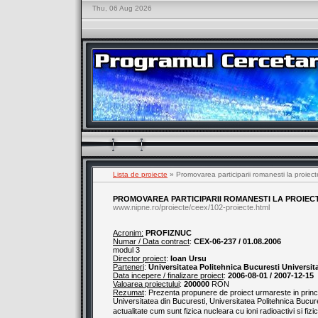
Thu, 06 Aug 2026
Lista de proiecte
» Promovarea participarii romanesti la proiecte 
PROMOVAREA PARTICIPARII ROMANESTI LA PROIECT
www.nipne.ro/proiecte/ceex/102-proiecte.html
Acronim:
PROFIZNUC
Numar / Data contract
:
CEX-06-237 / 01.08.2006
modul 3
Director proiect
:
Ioan Ursu
Parteneri
:
Universitatea Politehnica Bucuresti Universit
Data incepere / finalizare proiect
:
2006-08-01 / 2007-12-15
Valoarea proiectului
:
200000
RON
Rezumat
: Prezenta propunere de proiect urmareste in princip
Universitatea din Bucuresti, Universitatea Politehnica Bucur
actualitate cum sunt fizica nucleara cu ioni radioactivi si fiz