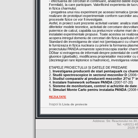
- efectuarea de cercetari in continuare, analizind datele e
Fermilab), la care participam. Valorificind experienta de luc
in fizica charmului;
- pregatirea unui nou experiment pe aceeasi tematica (proiec
realizare de prototipuri experimentale conform sarcinilor as
procesele fizice ce vor fi investigate.
Astfel, in proiect sunt prezente activitati variate: analiza sta
diferitelor modele teoretice, activitati de cercetare-dezvoltar
puternice de calcul, capabila sa prelucreze volume mari de
instalatiei experimentale propuse. Toate acestea se realizeaz
acopera intregul domeniu de cercetari din fizica quarkului c
Standard din investigarea de stari noi (pentaquarci cu charm,
le furnizeaza in fizica nucleara cu privire la formarea plasmei
proiectulului PANDA urmareste spectroscopia starilor charm
DDbar si extragerea de informatii despre potentialul de confi
gluonice (glueballs), modificarea proprietatilor mezonilor c
(dezintegrari rare leptonice si hadronice), investigarea viola
ETAPELE PROIECTULUI SI DATELE DE PREDARE
1.
Investigarea producerii de stari pentaquark cu char
2.
Studii spectroscopice in sectorul mezonilor D
(2006-
3.
Studiul comparativ al producerii mezonilor J/?si ?' i
4.
Instalare framework software PANDA
(2007-07-20)
5.
Sisteme de monitorizare, control si achizitie de date
6.
Simulari Monte Carlo pentru instalatia PANDA
(2008-
REZULTATE
Inapoi la
Lista de proiecte
Address: Str. Reactorului no.
Tel: +(4021) 4
2026 IF