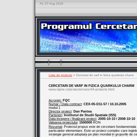
Fri, 07 Aug 2026
Lista de proiecte
» Cercetari de varf in fizica quarkului charm
CERCETARI DE VARF IN FIZICA QUARKULUI CHARM
www.nipne.ro/proiecte/ceex/44-proiecte.html
Acronim:
FQC
Numar / Data contract
:
CEX-05-D11-57 / 10.10.2005
modul 1
Director proiect
:
Dan Pantea
Parteneri
:
Institutul de Studii Spatiale (ISS)
Data incepere / finalizare proiect
:
2005-10-10 / 2008-10-10
Valoarea proiectului
:
1500000
RON
Rezumat
: Proiectul propus este de cercetare fundamentala
particulelor elementare. Este un proiect complex care inglo
strategie general adoptata pe plan mondial in grupurile de c