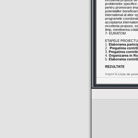
excelenta propuse de IF
problemelor specific
pentru promovare imagi
potentialilor beneficiar
international al altor 
programele coordonate p
acceptarea internationa
excelenta propuse, se a
timp, mentinerea colab
7- EURATOM
ETAPELE PROIECTU
1.
Elaborarea partic
2.
Pregatirea contrib
3.
Pregatirea contrib
4.
Organizarea in Ro
5.
Elaborarea contri
REZULTATE
Inapoi la
Lista de proi