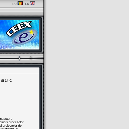
RO
EN
SI 14-C
cunoastere
aluarii proceselor
ul proiectelor de