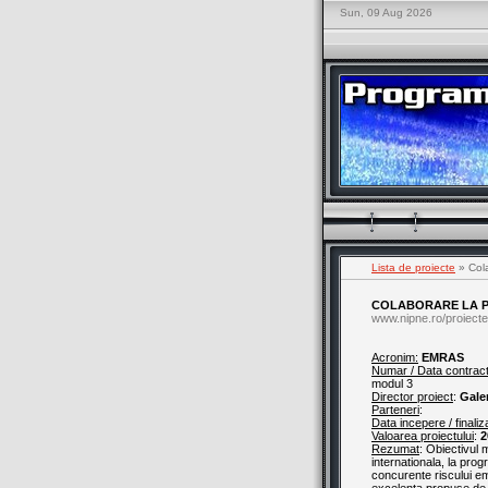
Sun, 09 Aug 2026
Lista de proiecte
» Cola
COLABORARE LA PR
www.nipne.ro/proiecte
Acronim:
EMRAS
Numar / Data contrac
modul 3
Director proiect
:
Gale
Parteneri
:
Data incepere / finaliz
Valoarea proiectului
:
2
Rezumat
: Obiectivul 
internationala, la pro
concurente riscului emi