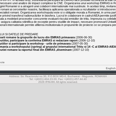
IN-HH. In acelasi timp, sustinearea participarii la EMRAS face posibila rezolvarea la inalt nivel
e necesare unei analize de impact complexe la CNE. Organizarea unui workshop EMRAS in R
nii Romaniei si a atragerii unei colaborri internationale mai sustinute. In acelasi timp, invita
i romani ai cercetarilor noastre, faciliteaza aplicarea operationala a rezultatelor si introducerera
specialisti romani. Organizarea workshopului este si o obligatie morala a Romaniei, in urma parti
rivind transferul radionuclizilor in biosfera. Lucrul in colaborare in cadrul AIEA permite justific
la a modelarii proceselor concurente evaluarii riscului emisiilor de tritiu. Impreuna cu celelal
sigura calitatea stiintifica de exceptie pentru studiile de impact, necesare promovarii Unitatilo
orarii internationale permite afilierea institutionala in propunerile de proiecte ce se prepara 
LUI SI DATELE DE PREDARE
iparii romane la grupurile de lucru din EMRAS primavara
(2006-06-30)
utiilor, participare la conferina EMRAS si redactare raport
(2006-12-10)
utiilor si participare la workshop - urile de primavara
(2007-05-30)
mania a workshopului (spring) al grupului international Tritiu si 14 -C al EMRAS-AIEA
butiei romane la raportul final din EMRAS ,diseminare
(2007-12-10)
ecte
English
Address: Str. Reactorului no.30, P.O.BOX MG-6, Bucharest - Magurele, ROMANIA
Tel: +(4021) 404.23.00, Fax: +(4021) 457.44.40
2026 IFIN-HH. All rights reserved.