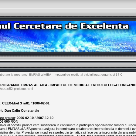
borare la programul EMRAS al AIEA - Impactul de mediu al tritiului legat organic si 14-C
OGRAMUL EMRAS AL AIEA - IMPACTUL DE MEDIU AL TRITIULUI LEGAT ORGANIC 
/ceex/52-proiecte.html
t
:
CEEX-Mod 3 nr81 / 1006-02-01
riu Dan Calin Constantin
are proiect
:
2006-02-10 / 2007-12-10
06 000
RON
major al acestui proiect este sustinerea in continuare a participarii specialistilor romani cu re
gramul EMRAS al AIEA pentru a asigura in continuare colaborarea internationala in domeniul ev
siilor de tritiu. Proiectul se incadreza perfect in tematica si face parte integranta din ansambl