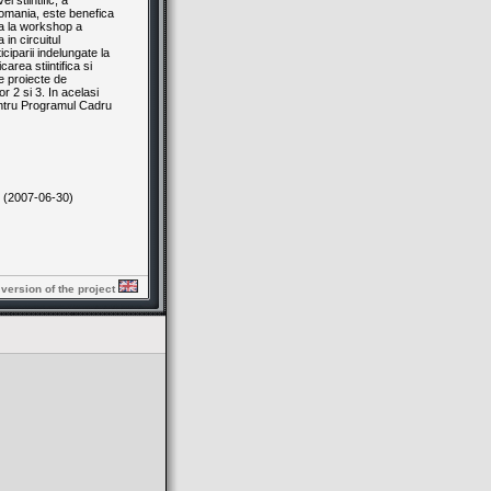
 stiintific, a
omania, este benefica
rea la workshop a
 in circuitul
ciparii indelungate la
area stiintifica si
te proiecte de
r 2 si 3. In acelasi
pentru Programul Cadru
(2007-06-30)
 version of the project