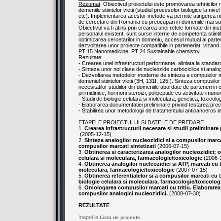
Rezumat
: Obiectivul proiectului este promovarea tehnicilo
domeniile stiintelor vietii (studiul proceselor biologice la nivel
etc). Implementarea acestor metode va permite atingerea nivel
de cercetare din Romania cu preocupari in domeniile mai su
Obiectivul va fi atins prin crearea unei retele formate din ins
personalul existent, sunt surse interne de competenta stiintifi
optimizarea cercetarilor in domeniu, accesul mutual al partene
dezvoltarea unor proiecte compatibile in parteneriat, vizand 
PT 15 Nanomedicine, PT 24 Sustainable chemistry.
Rezultate:
- Crearea unei infrastructuri performante, aliniata la standa
- Sinteza unor noi clase de nucleozide carbociclice si analogi 
- Dezvoltarea metodelor moderne de sinteza a compusilor marca
domeniul stiintelor vietii (3H, 131I, 125I). Sinteza compusilor
necesitatilor studiilor din domeniile abordate de parteneri in 
pirimidinice, hormoni steroizi, polipeptide cu activitate imun
- Studii de biologie celulara si moleculara, genetica, toxicolo
- Elaborarea documentatiei preliminare privind testarea precl
- Stabilirea unor metodologii de tratamentului anticanceros in
ETAPELE PROIECTULUI SI DATELE DE PREDARE
1.
Crearea infrastructurii necesare si studii preliminare
(2005-12-15)
2.
Sinteza analogilor nucleozidici si a compusilor marcati
compusilor marcati sintetizati
(2006-07-15)
3.
Obtinerea si caracterizarea analogilor nucleozidici; o
celulara si moleculara, farmacologie/toxicologie
(2006-
4.
Obtinerea analogilor nucleozidici si ATP, marcati cu tr
moleculara, farmacologie/toxicologie
(2007-07-15)
5.
Obtinerea referentialelor si a compusilor marcati cu tr
biologie celulara si moleculara, farmacologie/toxicolog
6.
Omologarea compusilor marcati cu tritiu. Elaborarea 
compusilor analogici nucleozidici.
(2008-07-30)
REZULTATE
Inapoi la
Lista de proiecte