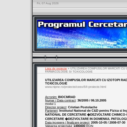
Fri, 07 Aug 2026
Lista de proiecte
» UTILIZAREA COMPUSILOR MARCATI CU I
FARMACOLOGIE SI TOXICOLOGIE
UTILIZAREA COMPUSILOR MARCATI CU IZOTOPI RAD
TOXICOLOGIE
www.nipne.ro/proiecte/ceex/64-proiecte.html
Acronim:
BIOCMRAD
Numar / Data contract
:
36/2005 / 06.10.2005
modul 1
Director proiect
:
Cristian Postolache
Parteneri
:
Institutul National de C&D pentru Fizica si 
NATIONAL DE CERCETARE �DEZVOLTARE CHIMICO-FA
CERCETARE �DEZVOLTARE IN DOMENIUL PATOLOG
Data incepere / finalizare proiect
:
2005-10-05 / 2008-07-30
Valoarea proiectului
:
1490000
RON