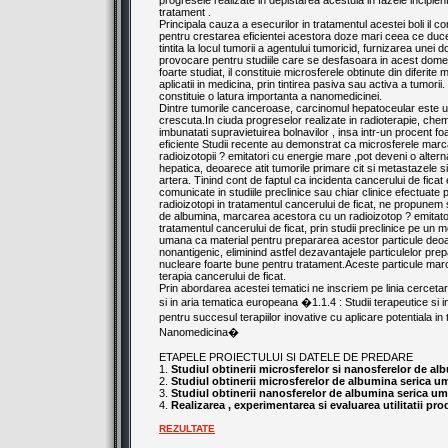
progresele realizate in depistarea acestuia in fazele incipiente
tratament .
Principala cauza a esecurilor in tratamentul acestei boli il co
pentru crestarea eficientei acestora doze mari ceea ce duce 
tintita la locul tumorii a agentului tumoricid, furnizarea unei
provocare pentru studiile care se desfasoara in acest domeniu
foarte studiat, il constituie microsferele obtinute din diferit
aplicatii in medicina, prin tintirea pasiva sau activa a tumorii
constituie o latura importanta a nanomedicinei.
Dintre tumorile canceroase, carcinomul hepatoceular este unul
crescuta.In ciuda progreselor realizate in radioterapie, chem
imbunatati supravietuirea bolnavilor , insa intr-un procent 
eficiente Studii recente au demonstrat ca microsferele marc
radioizotopii ? emitatori cu energie mare ,pot deveni o altern
hepatica, deoarece atit tumorile primare cit si metastazele 
artera. Tinind cont de faptul ca incidenta cancerului de fica
comunicate in studiile preclinice sau chiar clinice efectuate p
radioizotopi in tratamentul cancerului de ficat, ne propunem
de albumina, marcarea acestora cu un radioizotop ? emitator
tratamentul cancerului de ficat, prin studii preclinice pe un 
umana ca material pentru prepararea acestor particule deoar
nonantigenic, eliminind astfel dezavantajele particulelor pre
nucleare foarte bune pentru tratament.Aceste particule marc
terapia cancerului de ficat.
Prin abordarea acestei tematici ne inscriem pe linia cercetar
si in aria tematica europeana �1.1.4 : Studii terapeutice si 
pentru succesul terapiilor inovative cu aplicare potentiala in
Nanomedicina�
ETAPELE PROIECTULUI SI DATELE DE PREDARE
1.
Studiul obtinerii microsferelor si nanosferelor de a
2.
Studiul obtinerii microsferelor de albumina serica 
3.
Studiul obtinerii nanosferelor de albumina serica u
4.
Realizarea , experimentarea si evaluarea utilitatii pr
REZULTATE