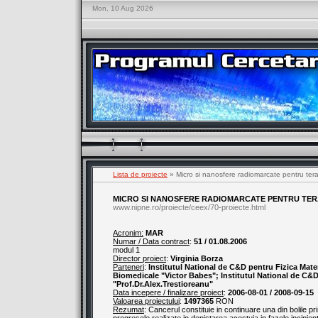
Mon, 10 Aug 2026
Lista de proiecte
» Micro si nanosfere radiomarcate pentru tera
MICRO SI NANOSFERE RADIOMARCATE PENTRU TER
www.nipne.ro/proiecte/ceex/70-proiecte.html
Acronim:
MAR
Numar / Data contract
:
51 / 01.08.2006
modul 1
Director proiect
:
Virginia Borza
Parteneri
:
Institutul National de C&D pentru Fizica Mater
Biomedicale "Victor Babes"; Institutul National de C&D
"Prof.Dr.Alex.Trestioreanu"
Data incepere / finalizare proiect
:
2006-08-01 / 2008-09-15
Valoarea proiectului
:
1497365
RON
Rezumat
: Cancerul constituie in continuare una din bolile 