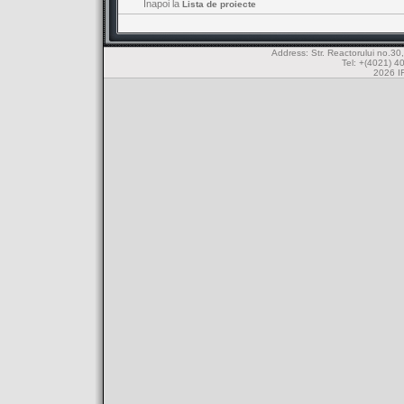
Inapoi la
Lista de proiecte
Address: Str. Reactorului no.
Tel: +(4021) 4
2026 IF