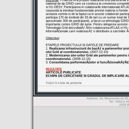
Rezumat
: Proiectul si-a propus realizarea unui parteneriat 
national de tip GRID care sa conduca la cresterea competitiv
si H1-DESY. Participarea in colaborarile internationale AT
raspunda la intrebari fundamentale privind materia si fortele
aceasta cerinta si de la faptul ca in aceste colaborari partic
participa 170 de institutii din 33 de tari cu un numar total de 1
aproximativ 300 de participanti), a facut ca tehnologia GRID
importante centre GRID din lume. Pentru atingerea acestor o
Tehnologia Grid dezvoltatÄƒ Ã®n colaborarea ATLAS si H1
informaÅ£ionale care realizeazÄƒ o distribuire a sarcinilor
Obiective
:
ETAPELE PROIECTULUI SI DATELE DE PREDARE
1.
Realizarea infrastructurii de bazÄƒ a partenerilor pr
ului Grid al coordonatorului.
(2007-12-10)
2.
Modernizarea site-urilor Grid ale partenerilor pentr
coordonatorului.
(2008-12-15)
3.
Consolidarea performanÅ£elor si funcÅ£ionalitÄƒÅ£ii 
REZULTATE
ARTICOLE PUBLICATE
ECHIPA DE CERCETARE SI GRADUL DE IMPLICARE A
Inapoi la
Lista de proiecte
Address: Str. Reactorului no.
Tel: +(4021) 4
2026 IF