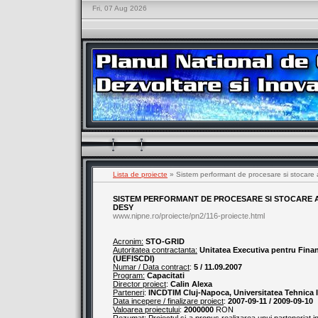
Fri, 07 Aug 2026
Lista de proiecte
» Sistem performant de procesare si stocar
SISTEM PERFORMANT DE PROCESARE SI STOCARE A
DESY
www.nipne.ro/proiecte/pn2/116-proiecte.html
Acronim:
STO-GRID
Autoritatea contractanta:
Unitatea Executiva pentru Finant
(UEFISCDI)
Numar / Data contract
:
5 / 11.09.2007
Program:
Capacitati
Director proiect
:
Calin Alexa
Parteneri
:
INCDTIM Cluj-Napoca, Universitatea Tehnica I
Data incepere / finalizare proiect
:
2007-09-11 / 2009-09-10
Valoarea proiectului
:
2000000
RON