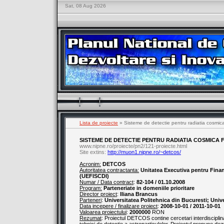
Sat, 08 Aug 2026
Lista de proiecte
» Sisteme de detectie pentru radiatia cosmica 
SISTEME DE DETECTIE PENTRU RADIATIA COSMICA 
www.nipne.ro/proiecte/pn2/121-proiecte.html
Site extins:
http://muon1.nipne.ro/~detcos/
Acronim:
DETCOS
Autoritatea contractanta:
Unitatea Executiva pentru Finant
(UEFISCDI)
Numar / Data contract
:
82-104 / 01.10.2008
Program:
Parteneriate in domeniile prioritare
Director proiect
:
Iliana Brancus
Parteneri
:
Universitatea Politehnica din Bucuresti; Univ
Data incepere / finalizare proiect
:
2008-10-01 / 2011-10-01
Valoarea proiectului
:
2000000
RON
Rezumat
: Proiectul DETCOS contine cercetari interdisciplina