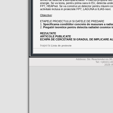
tehnici de detectie a astroparticulelor. Proiectul propune de
energie. Se va testa, pentru prima oara in EU, detectia undel
FP7, HEAPnet. Se va construi un detector pentru miuoni cos
activitate inclusa in proiectele FP7, LAGUNA si ILIAS-next.
Obiective
:
ETAPELE PROIECTULUI SI DATELE DE PREDARE
1.
Specificarea conditiilor concrete de masurare a radia
2.
Pregatiri teoretice pentru detectia radiatiei cosmice 
REZULTATE
ARTICOLE PUBLICATE
ECHIPA DE CERCETARE SI GRADUL DE IMPLICARE A
Inapoi la
Lista de proiecte
Address: Str. Reactorului no.
Tel: +(4021) 4
2026 IF