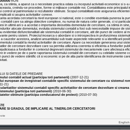
000000
RON
tea, ca stiinta, a aparut ca o necesitate practica odata cu inceputul activitatii economice si s-a 
aceasta, creindu-se procedee, forme si mijloace contabile noi. Contabilitatea este principalul 
control al patrimoniului si rezultatelor obtinute. Scopul contabilitatii este asigurarea eficientei 
plicatii si asupra activitatilor conexe.
anta acordata cercetarii la nivel european si national, este o conditie esentiala punerea la punc
contabil care sa atinga obiective complexe, nu numai de natura celor generale, ci si particular
si in ultimii ani s-a acordat o importanta deosebita domeniului de cercetare, ca stiinta in sine
fondurilor alocate domeniului, evolutia sistemului contabil a fost sub neecesitatile impuse de sis
au evidentiat disfunctionalitati ale sistemului contabil in cercetare, atit din punct de vedere al m
levante pentru sistem. Proiectul incearca o abordare si o introspectiva in profunzimea sistemulu
r, a cauzelor acestora, analizei ansamblului sub toate aspectele relevante si a identificarii posibi
rumentului contabil la nivelul activitatilor de cercetare. Apare ca necesitate generarea unui sis
itatilor de cercetare dezvoltare care sa permita utilizarea coerenta si eficienta a fondurilor pub
e nejudicioasa a fondurilor in contextul degrevarii sistemului de mecanismele care afecteaza efic
re in vedere pe de o parte raportarea sistemului contabil din cercetare cu celelalte sisteme c
 din punct de vedere stiintific cit si economic si pe de alta parte identificarea de instrumente care
vitati.
LUI SI DATELE DE PREDARE
ului contabil actual (participa toti partenerii)
(2007-12-21)
ui european de inregistrari contabile specific sistemului de cercetare cu sistemul ro
11-21)
cularitatilor sistemului contabil specific activitatilor de cercetare dezvoltare si crearea
istemului (participa toti partenerii)
(2010-06-30)
atelor obtinute (participa conducatorul de proiect)
(2010-07-30)
ATE
ARE SI GRADUL DE IMPLICARE AL TINERILOR CERCETATORI
ecte
English