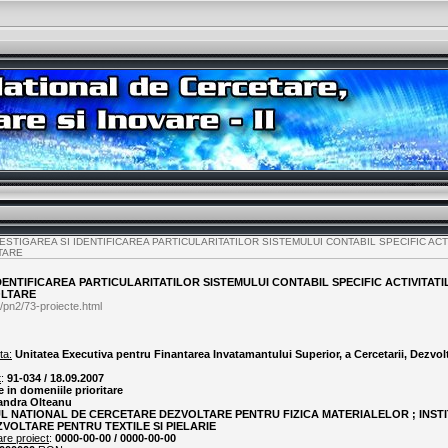
ESTIGAREA SI IDENTIFICAREA PARTICULARITATILOR SISTEMULUI CONTABIL SPECIFIC ACT
TARE
IDENTIFICAREA PARTICULARITATILOR SISTEMULUI CONTABIL SPECIFIC ACTIVITAT
OLTARE
/pn2/73-proiecte.html
ta:
Unitatea Executiva pentru Finantarea Invatamantului Superior, a Cercetarii, Dezvolta
t
:
91-034 / 18.09.2007
e in domeniile prioritare
andra Olteanu
UL NATIONAL DE CERCETARE DEZVOLTARE PENTRU FIZICA MATERIALELOR ; INST
VOLTARE PENTRU TEXTILE SI PIELARIE
are proiect
:
0000-00-00 / 0000-00-00