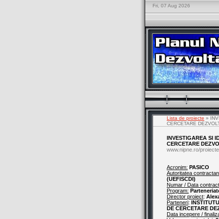
Fri, 07 Aug 2026
Lista de proiecte
» INV
CERCETARE DEZVOL
INVESTIGAREA SI 
CERCETARE DEZV
www.nipne.ro/proiecte
Acronim:
PASICO
Autoritatea contractan
(UEFISCDI)
Numar / Data contrac
Program:
Parteneriat
Director proiect
:
Alex
Parteneri
:
INSTITUT
DE CERCETARE DEZ
Data incepere / finaliz