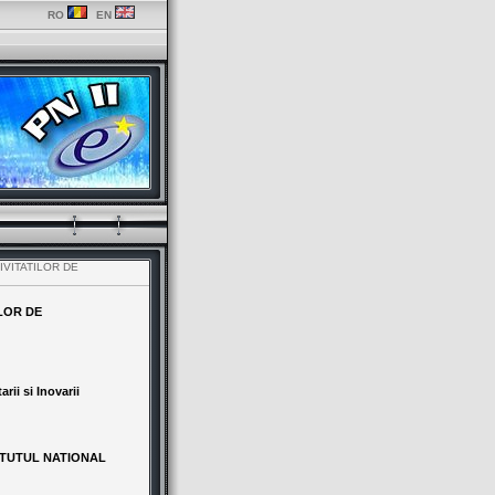
RO
EN
IVITATILOR DE
ILOR DE
rii si Inovarii
ITUTUL NATIONAL