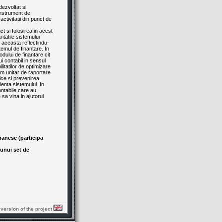
dezvoltat si
instrument de
activitatii din punct de
t si folosirea in acest
itatile sistemului
, aceasta reflectindu-
temul de finantare. In
odului de finantare cit
i contabil in sensul
litatilor de optimizare
tem unitar de raportare
lice si prevenirea
ienta sistemului. In
ontabile care au
 sa vina in ajutorul
manesc (participa
 unui set de
 version of the project