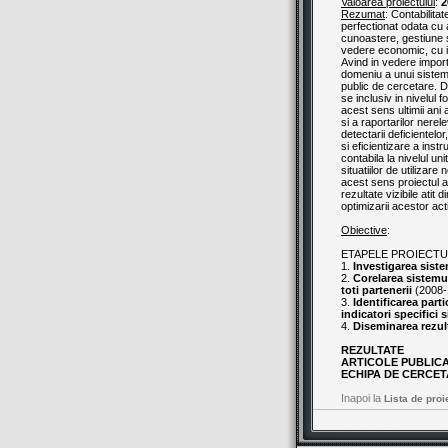
Valoarea proiectului
:
2
Rezumat
: Contabilita
perfectionat odata cu 
cunoastere, gestiune si 
vedere economic, cu im
Avind in vedere import
domeniu a unui sistem 
public de cercetare. De
se inclusiv in nivelul 
acest sens ultimii ani 
si a raportarilor nere
detectarii deficientelo
si eficientizare a inst
contabila la nivelul un
situatiilor de utilizar
acest sens proiectul a
rezultate vizibile atit
optimizarii acestor acti
Obiective
:
ETAPELE PROIECTU
1.
Investigarea sistem
2.
Corelarea sistemul
toti partenerii
(2008-
3.
Identificarea parti
indicatori specifici s
4.
Diseminarea rezult
REZULTATE
ARTICOLE PUBLIC
ECHIPA DE CERCET
Inapoi la
Lista de proi