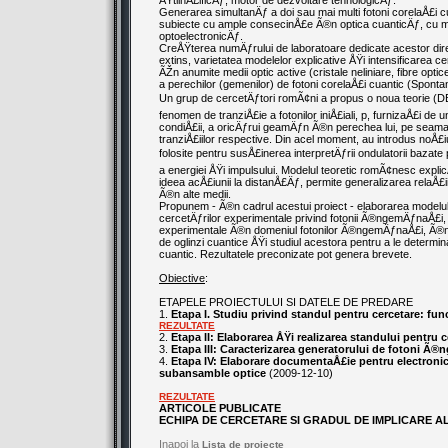
ÅŸtiinÅ£ificÄƒ, motor de dezvoltare tehnologicÄƒ.
Generarea simultanÄƒ a doi sau mai multi fotoni corelaÅ£i c
subiecte cu ample consecinÅ£e Ã®n optica cuanticÄƒ, cu min
optoelectronicÄƒ.
CreÅŸterea numÄƒrului de laboratoare dedicate acestor direc
extins, varietatea modelelor explicative ÅŸi intensificarea cer
ÃŽn anumite medii optic active (cristale neliniare, fibre op
a perechilor (gemenilor) de fotoni corelaÅ£i cuantic (Spo
Un grup de cercetÄƒtori romÃ¢ni a propus o noua teorie (D
fenomen de tranziÅ£ie a fotonilor iniÅ£iali, p, furnizaÅ£i d
condiÅ£ii, a oricÄƒrui geamÄƒn Ã®n perechea lui, pe seama a
tranziÅ£iilor respective. Din acel moment, au introdus noÅ£
folosite pentru susÅ£inerea interpretÄƒrii ondulatorii baza
a energiei ÅŸi impulsului. Modelul teoretic romÃ¢nesc expl
ideea acÅ£iunii la distanÅ£Äƒ, permite generalizarea relaÅ£
Ã®n alte medii.
Propunem - Ã®n cadrul acestui proiect - elaborarea model
cercetÄƒrilor experimentale privind fotonii Ã®ngemÄƒnaÅ£i, c
experimentale Ã®n domeniul fotonilor Ã®ngemÄƒnaÅ£i, Ã®nsu
de oglinzi cuantice ÅŸi studiul acestora pentru a le determin
cuantic. Rezultatele preconizate pot genera brevete.
Obiective
:
ETAPELE PROIECTULUI SI DATELE DE PREDARE
1.
Etapa I. Studiu privind standul pentru cercetare: fu
REZULTATE
2.
Etapa II: Elaborarea ÅŸi realizarea standului pentru c
3.
Etapa III: Caracterizarea generatorului de fotoni Ã
4.
Etapa IV: Elaborare documentaÅ£ie pentru electron
subansamble optice
(2009-12-10)
REZULTATE
ARTICOLE PUBLICATE
ECHIPA DE CERCETARE SI GRADUL DE IMPLICARE A
Inapoi la
Lista de proiecte