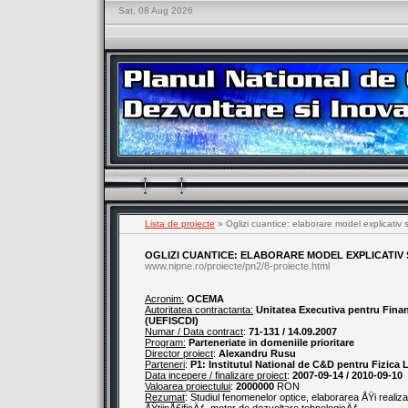
Sat, 08 Aug 2026
Lista de proiecte
» Oglizi cuantice: elaborare model explicativ si
OGLIZI CUANTICE: ELABORARE MODEL EXPLICATIV S
www.nipne.ro/proiecte/pn2/8-proiecte.html
Acronim:
OCEMA
Autoritatea contractanta:
Unitatea Executiva pentru Finant
(UEFISCDI)
Numar / Data contract
:
71-131 / 14.09.2007
Program:
Parteneriate in domeniile prioritare
Director proiect
:
Alexandru Rusu
Parteneri
:
P1: Institutul National de C&D pentru Fizica L
Data incepere / finalizare proiect
:
2007-09-14 / 2010-09-10
Valoarea proiectului
:
2000000
RON
Rezumat
: Studiul fenomenelor optice, elaborarea ÅŸi real