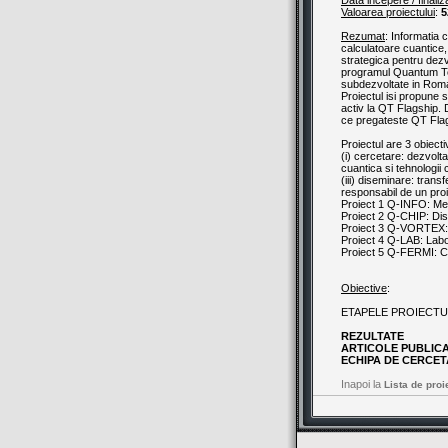
Data incepere / finaliz
Valoarea proiectului
:
5
Rezumat
: Informatia 
calculatoare cuantice,
strategica pentru dezv
programul Quantum Tec
subdezvoltate in Rom
Proiectul isi propune 
activ la QT Flagship. 
ce pregateste QT Fla
Proiectul are 3 obiecti
(i) cercetare: dezvolta
cuantica si tehnologii 
(iii) diseminare: trans
responsabil de un pro
Proiect 1 Q-INFO: Met
Proiect 2 Q-CHIP: Disp
Proiect 3 Q-VORTEX: I
Proiect 4 Q-LAB: Labo
Proiect 5 Q-FERMI: C
Obiective
:
ETAPELE PROIECTU
REZULTATE
ARTICOLE PUBLIC
ECHIPA DE CERCE
Inapoi la
Lista de proi