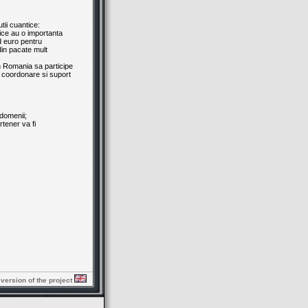
tii cuantice:
tice au o importanta
d euro pentru
in pacate mult
in Romania sa participe
e coordonare si suport
 domenii;
rtener va fi
 version of the project