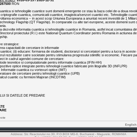
are proiect
:
2018-03-15 / 2020-12-31
287500
RON
cuantica si tehnologiile cuantice sunt domenii emergente ce stau la baza celei de-a doua revolu
 criptografie cuantica, comunicatii cuantice, imagistica/senzori cuantici etc. Tehnologiile cuan
oltarea economica -- in acest scop Uniunea Europeana a anuntat recent investitii de 1 Miliar
hnology Flagship (QT Flagship). In comparatie cu alte tari europene, aceste domenii sunt d
ania.
sa dezvolte informatia cuantica si tehnologiile cuantice in Romania, astfel incat comunitatea d
Directorul proiectului (R.I.) este National Quantum Coordinator pentru Romania in actiunea d
gship.
ve strategice:
rea capacitatii de cercetare in informatie
cuantice; (ii) educare: formarea de studenti, doctoranzi si cercetatori pentru a lucra in aceste
ferul rezultatelor catre societate pentru stimularea progresului stiintific si economic. Fiecare pa
iect in cadrul agendei comune de cercetare:
ode teoretice si computationale pentru informatie cuantica (IFIN-HH)
ozitive optice integrate pentru tehnologii cuantice fabricate prin litografie 3D (INFLPR)
nformatie cuantica cu vortexuri optice (IMT)
ratoare de cercetare pentru tehnologii cuantice (UPB)
alcul cuantic cu fermioni Majoran (INCDTIM)
LUI SI DATELE DE PREDARE
ATE
TARE
ecte
English
Address: Str. Reactorului no.30, P.O.BOX MG-6, Bucharest - Magurele, ROMANIA