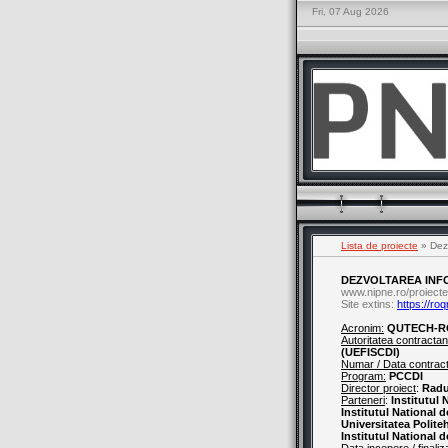
Fri, 07 Aug 2026
Lista de proiecte
» Dezv
DEZVOLTAREA INFO
www.nipne.ro/proiecte
Site extins:
https://roq
Acronim:
QUTECH-R
Autoritatea contractan
(UEFISCDI)
Numar / Data contrac
Program:
PCCDI
Director proiect
:
Radu
Parteneri
:
Institutul 
Institutul National 
Universitatea Polite
Institutul National 