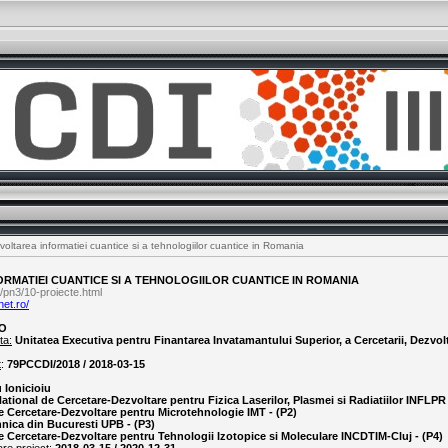
oltarea informatiei cuantice si a tehnologiilor cuantice in Romania
RMATIEI CUANTICE SI A TEHNOLOGIILOR CUANTICE IN ROMANIA
/pn3/10-proiecte.html
net.ro/
O
ta:
Unitatea Executiva pentru Finantarea Invatamantului Superior, a Cercetarii, Dezvolta
t
:
79PCCDI/2018 / 2018-03-15
 Ionicioiu
National de Cercetare-Dezvoltare pentru Fizica Laserilor, Plasmei si Radiatiilor INFLPR 
de Cercetare-Dezvoltare pentru Microtehnologie IMT - (P2)
hnica din Bucuresti UPB - (P3)
de Cercetare-Dezvoltare pentru Tehnologii Izotopice si Moleculare INCDTIM-Cluj - (P4)