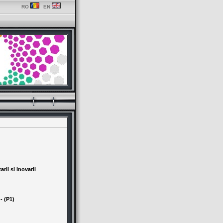
RO
EN
rii si Inovarii
- (P1)