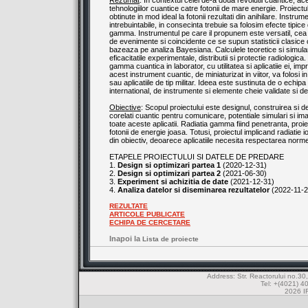
Rezumat
: In contextul celei de-a doua revolutii cuantice, 
tehnologiilor cuantice catre fotonii de mare energie. Proiect
obtinute in mod ideal la fotonii rezultati din anihilare. Inst
intrebuintabile, in consecinta trebuie sa folosim efecte tip
gamma. Instrumentul pe care il propunem este versatil, cea m
de evenimente si coincidente ce se supun statisticii clasice 
bazeaza pe analiza Bayesiana. Calculele teoretice si simulari
eficacitatile experimentale, distributii si protectie radiolog
gamma cuantica in laborator, cu utilitatea si aplicatiie ei, i
acest instrument cuantic, de miniaturizat in viitor, va folosi
sau aplicatiile de tip militar. Ideea este sustinuta de o ech
international, de instrumente si elemente cheie validate si de 
Obiective
: Scopul proiectului este designul, construirea si d
corelati cuantic pentru comunicare, potentiale simulari si im
toate aceste aplicatii. Radiatia gamma fiind penetranta, pro
fotonii de energie joasa. Totusi, proiectul implicand radiati
din obiectiv, deoarece aplicatiile necesita respectarea normel
ETAPELE PROIECTULUI SI DATELE DE PREDARE
1.
Design si optimizari partea 1
(2020-12-31)
2.
Design si optimizari partea 2
(2021-06-30)
3.
Experiment si achizitia de date
(2021-12-31)
4.
Analiza datelor si diseminarea rezultatelor
(2022-11-2
REZULTATE
ARTICOLE PUBLICATE
ECHIPA DE CERCETARE
Inapoi la
Lista de proiecte
Address: Str. Reactorului no.
Tel: +(4021) 4
2026 IF