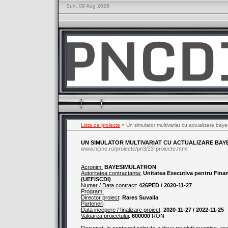
Sun, 09 Aug 2026
Lista de proiecte
» Un simulator multivariat cu actualizare bay
UN SIMULATOR MULTIVARIAT CU ACTUALIZARE BAY
www.nipne.ro/proiecte/pn3/23-proiecte.html
Acronim:
BAYESIMULATRON
Autoritatea contractanta:
Unitatea Executiva pentru Finant
(UEFISCDI)
Numar / Data contract
:
426PED / 2020-11-27
Program:
Director proiect
:
Rares Suvaila
Parteneri
:
Data incepere / finalizare proiect
:
2020-11-27 / 2022-11-25
Valoarea proiectului
:
600000
RON