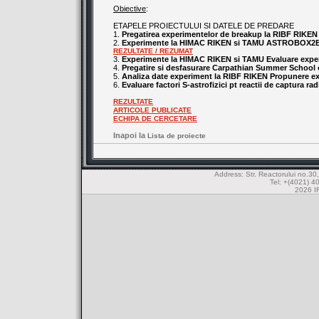
Obiective
:
ETAPELE PROIECTULUI SI DATELE DE PREDARE
1.
Pregatirea experimentelor de breakup la RIBF RIKEN
2.
Experimente la HIMAC RIKEN si TAMU ASTROBOX2E 
REZULTATE / REZUMAT
3.
Experimente la HIMAC RIKEN si TAMU Evaluare exp
4.
Pregatire si desfasurare Carpathian Summer School 
5.
Analiza date experiment la RIBF RIKEN Propunere e
6.
Evaluare factori S-astrofizici pt reactii de captura rad
REZULTATE
ARTICOLE PUBLICATE
ECHIPA DE CERCETARE
Inapoi la
Lista de proiecte
Address: Str. Reactorului no.
Tel: +(4021) 4
2026 IF