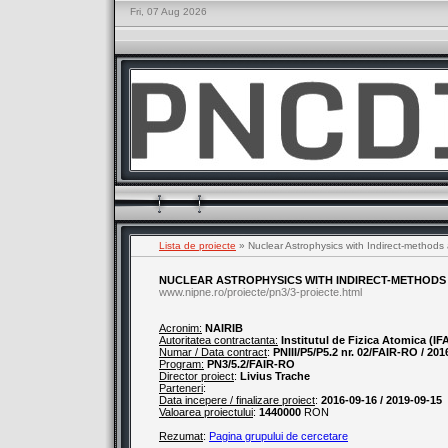
Fri, 07 Aug 2026
Lista de proiecte
» Nuclear Astrophysics with Indirect-method
NUCLEAR ASTROPHYSICS WITH INDIRECT-METHODS
www.nipne.ro/proiecte/pn3/3-proiecte.html
Acronim:
NAIRIB
Autoritatea contractanta:
Institutul de Fizica Atomica (IF
Numar / Data contract
:
PNIII/P5/P5.2 nr. 02/FAIR-RO / 201
Program:
PN3/5.2/FAIR-RO
Director proiect
:
Livius Trache
Parteneri
:
Data incepere / finalizare proiect
:
2016-09-16 / 2019-09-15
Valoarea proiectului
:
1440000
RON
Rezumat
:
Pagina grupului de cercetare