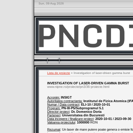
Sun, 09 Aug 2026
Lista de proiecte
» Investigation of laser-driven gamma burst
INVESTIGATION OF LASER-DRIVEN GAMMA BURST
www.nipne.ro/proiecte/pn3/36-proiecte.html
Acronim:
INSIGT
Autoritatea contractanta:
Institutul de Fizica Atomica (IF
Numar / Data contract
:
ELI-10 / 2020-10-01
Program:
PN-III-P5/Subprogramul 5.1
Director proiect
:
Dr. Domenico Doria
Parteneri
:
Universitatea din Bucuresti
Data incepere / finalizare proiect
:
2020-10-01 / 2023-09-30
Valoarea proiectului
:
1000000
RON
Rezumat
: Un laser de mare putere poate genera o emisie fo