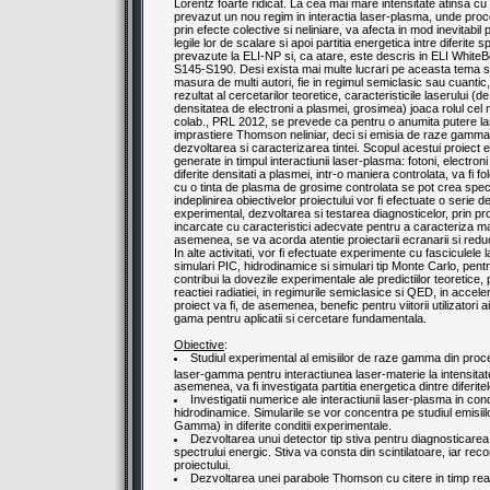
Lorentz foarte ridicat. La cea mai mare intensitate atinsa cu
prevazut un nou regim in interactia laser-plasma, unde proc
prin efecte colective si neliniare, va afecta in mod inevitabi
legile lor de scalare si apoi partitia energetica intre diferite
prevazute la ELI-NP si, ca atare, este descris in ELI WhiteBo
S145-S190. Desi exista mai multe lucrari pe aceasta tema si
masura de multi autori, fie in regimul semiclasic sau cuantic
rezultat al cercetarilor teoretice, caracteristicile laserului (
densitatea de electroni a plasmei, grosimea) joaca rolul cel
colab., PRL 2012, se prevede ca pentru o anumita putere l
imprastiere Thomson neliniar, deci si emisia de raze gamma
dezvoltarea si caracterizarea tintei. Scopul acestui proiect est
generate in timpul interactiunii laser-plasma: fotoni, electroni 
diferite densitati a plasmei, intr-o maniera controlata, va fi f
cu o tinta de plasma de grosime controlata se pot crea specii
indeplinirea obiectivelor proiectului vor fi efectuate o serie 
experimental, dezvoltarea si testarea diagnosticelor, prin 
incarcate cu caracteristici adecvate pentru a caracteriza m
asemenea, se va acorda atentie proiectarii ecranarii si reduc
In alte activitati, vor fi efectuate experimente cu fasciculel
simulari PIC, hidrodinamice si simulari tip Monte Carlo, pentr
contribui la dovezile experimentale ale predictiilor teoretice, 
reactiei radiatiei, in regimurile semiclasice si QED, in acce
proiect va fi, de asemenea, benefic pentru viitorii utilizatori
gama pentru aplicatii si cercetare fundamentala.
Obiective
:
Studiul experimental al emisiilor de raze gamma din pro
laser-gamma pentru interactiunea laser-materie la intensita
asemenea, va fi investigata partitia energetica dintre diferitel
Investigatii numerice ale interactiunii laser-plasma in cond
hidrodinamice. Simularile se vor concentra pe studiul emisii
Gamma) in diferite conditii experimentale.
Dezvoltarea unui detector tip stiva pentru diagnosticarea
spectrului energic. Stiva va consta din scintilatoare, iar reco
proiectului.
Dezvoltarea unei parabole Thomson cu citere in timp rea