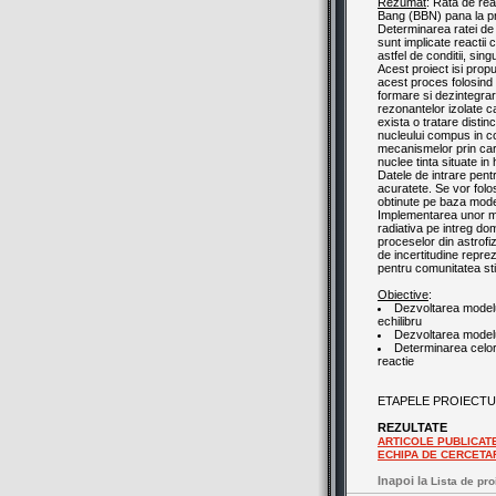
Rezumat
: Rata de rea
Bang (BBN) pana la pr
Determinarea ratei de r
sunt implicate reactii 
astfel de conditii, sing
Acest proiect isi propu
acest proces folosind 
formare si dezintegrar
rezonantelor izolate c
exista o tratare distin
nucleului compus in co
mecanismelor prin care 
nuclee tinta situate in
Datele de intrare pen
acuratete. Se vor folos
obtinute pe baza mode
Implementarea unor mo
radiativa pe intreg do
proceselor din astrofi
de incertitudine repre
pentru comunitatea stii
Obiective
:
Dezvoltarea modelu
echilibru
Dezvoltarea modelul
Determinarea celor 
reactie
ETAPELE PROIECTU
REZULTATE
ARTICOLE PUBLICAT
ECHIPA DE CERCETA
Inapoi la
Lista de pro