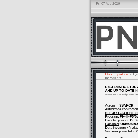
Fri, 07 Aug 2026
Lista de proiecte
» Syst
Ingredients
SYSTEMATIC STUD
AND UP-TO-DATE 
www.nipne.ro/proiecte
Acronim:
SSARCR
Autoritatea contractan
Numar / Data contrac
Program:
PN-III-P5/
Director proiect
:
Dr. Y
Parteneri
:
Universita
Data incepere / finaliz
Valoarea proiectului
:
7