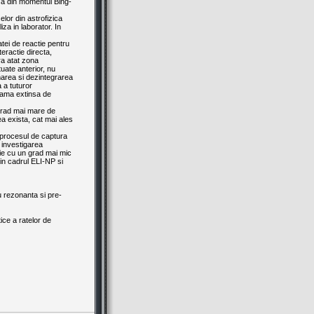
eza din momentul Bing-
elor din astrofizica
za in laborator. In
atei de reactie pentru
eractie directa,
ra atat zona
uate anterior, nu
rmarea si dezintegrarea
 a tuturor
 gama extinsa de
 grad mai mare de
ea exista, cat mai ales
 procesul de captura
 investigarea
tie cu un grad mai mic
din cadrul ELI-NP si
u rezonanta si pre-
ice a ratelor de