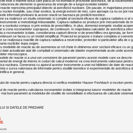
ctie este o marime fizica care joaca un rol esential in procesele astrofizice, de la nucleosint
oducerea de elemente si generarea de energie de-a lungul evolutiei stelelor.
eactie reprezinta principalul obiectiv al astrofizicii nucleare. Din pacate, in majoritatea proces
cu nuclee instabile, sau chiar exotice, la energii extrem de mici, care aproape ca nu se pot reali
urele informatii privitoare la aceste reactii se bazeaza pe predictii teoretice.
ne sa realizeze un studiu sistematic si complet al sectiunii eficace de captura radiativa si al r
instrumente si metodologii imbunatatite. Captura radiativa se produce prin mecanismele de int
e a nucleului compus si prin emisia de preechilibru. In plus, domeniul energetic studiat acope
at si zona rezonantelor suprapuse, de continuum. In majoritatea calculelor de astrofizica efect
cta a rezonantelor izolate, considerarea capturii directe si de preechilibru era ignorata, iar fo
ntinuum se facea cu un model simplificat. Proiectul isi propune o tratare completa si coerenta
se realizeaza reactiile de captura radiativa a neutronilor, protonilor si particulelor alfa de o
 harta nuclizilor dupa oxigen.
tru modelele de reactie au de asemenea un rol cheie in obtinerea unor sectiuni eficace cu un
i date actualizate atat din compilatii si sistematici ale datelor experimentale acolo unde acest
lelor microscopice.
dele de reactie si a unui set consistent de parametri pentru aceste modele care sa descrie
meniul de energii de interes in coduri de calcul moderne va crea instrumente valoroase pentru
zica nucleara. Generarea cu ajutorul acestor instrumente a unei noi biblioteci de date de reac
zinta o sursa valoroasa de informatie pentru studiile teoretice si experimentale de astrofizica 
ntifica in general.
lui de reactie pentru captura directa si verifica modelelor Hauser-Feshbach si exciton pentr
 de reactie pentru calcularea rezonantelor izolate si integrarea tuturor modelelor de reactie
mai buni parametri ai modelului din studiile de sensibilitate si efectuarea de calculule sistemat
LUI SI DATELE DE PREDARE
E
RE
iecte