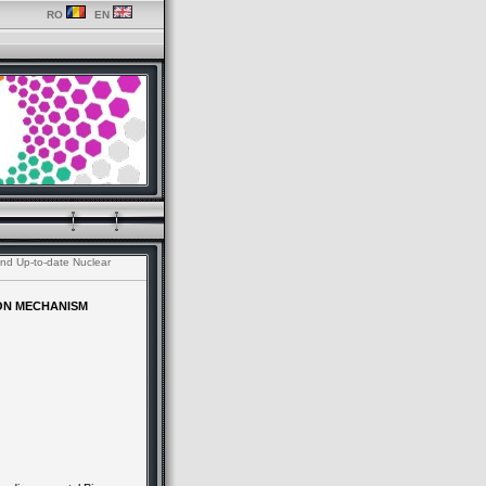
RO
EN
nd Up-to-date Nuclear
ON MECHANISM