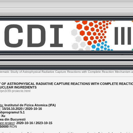
ematic Study of Astrophysical Radiative Capture Reactions with Complete Reaction Mechanism a
Y OF ASTROPHYSICAL RADIATIVE CAPTURE REACTIONS WITH COMPLETE REACTI
NUCLEAR INGREDIENTS
/pn3/39-proiecte.html
ta:
Institutul de Fizica Atomica (IFA)
t
:
15/16.10.2020 / 2020-10-16
Subprogramul 5.1
i Xu
tea din Bucuresti
are proiect
:
2020-10-16 / 2023-10-15
50000
RON