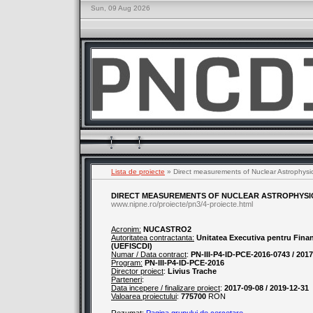
Sun, 09 Aug 2026
Lista de proiecte
» Direct measurements of Nuclear Astrophysi
DIRECT MEASUREMENTS OF NUCLEAR ASTROPHYSICS
www.nipne.ro/proiecte/pn3/4-proiecte.html
Acronim:
NUCASTRO2
Autoritatea contractanta:
Unitatea Executiva pentru Finant
(UEFISCDI)
Numar / Data contract
:
PN-III-P4-ID-PCE-2016-0743 / 201
Program:
PN-III-P4-ID-PCE-2016
Director proiect
:
Livius Trache
Parteneri
:
Data incepere / finalizare proiect
:
2017-09-08 / 2019-12-31
Valoarea proiectului
:
775700
RON