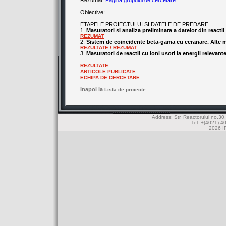
Rezumat
:
Pagina grupului de cercetare
Obiective
:
ETAPELE PROIECTULUI SI DATELE DE PREDARE
1.
Masuratori si analiza preliminara a datelor din reactii
REZUMAT
2.
Sistem de coincidente beta-gama cu ecranare. Alte mas
REZULTATE / REZUMAT
3.
Masuratori de reactii cu ioni usori la energii relevant
REZULTATE
ARTICOLE PUBLICATE
ECHIPA DE CERCETARE
Inapoi la
Lista de proiecte
Address: Str. Reactorului no.
Tel: +(4021) 4
2026 IF