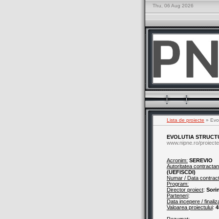
Thu, 06 Aug 2026
Lista de proiecte
» Evol
EVOLUTIA STRUCTU
www.nipne.ro/proiecte
Acronim:
SEREVIO
Autoritatea contractan
(UEFISCDI)
Numar / Data contrac
Program:
Director proiect
:
Sori
Parteneri
:
Data incepere / finaliz
Valoarea proiectului
:
4