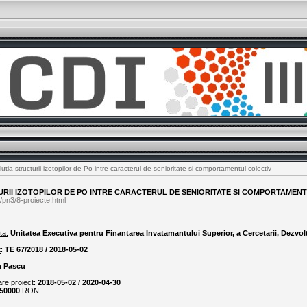
utia structurii izotopilor de Po intre caracterul de senioritate si comportamentul colectiv
RII IZOTOPILOR DE PO INTRE CARACTERUL DE SENIORITATE SI COMPORTAMEN
/pn3/8-proiecte.html
ta:
Unitatea Executiva pentru Finantarea Invatamantului Superior, a Cercetarii, Dezvolta
t
:
TE 67/2018 / 2018-05-02
n Pascu
are proiect
:
2018-05-02 / 2020-04-30
50000
RON