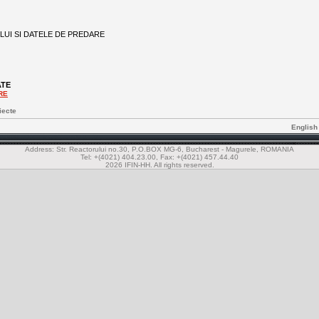
LUI SI DATELE DE PREDARE
ATE
RE
iecte
English
Address: Str. Reactorului no.30, P.O.BOX MG-6, Bucharest - Magurele, ROMANIA
Tel: +(4021) 404.23.00, Fax: +(4021) 457.44.40
2026 IFIN-HH. All rights reserved.