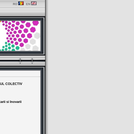
RO
EN
TUL COLECTIV
rii si Inovarii