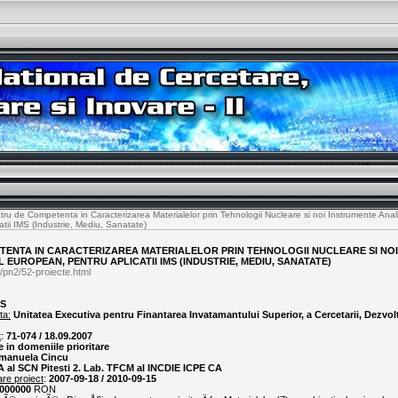
ru de Competenta in Caracterizarea Materialelor prin Tehnologii Nucleare si noi Instrumente Anali
tii IMS (Industrie, Mediu, Sanatate)
TENTA IN CARACTERIZAREA MATERIALELOR PRIN TEHNOLOGII NUCLEARE SI NO
L EUROPEAN, PENTRU APLICATII IMS (INDUSTRIE, MEDIU, SANATATE)
/pn2/52-proiecte.html
MS
ta:
Unitatea Executiva pentru Finantarea Invatamantului Superior, a Cercetarii, Dezvolta
t
:
71-074 / 18.09.2007
e in domeniile prioritare
Emanuela Cincu
A al SCN Pitesti 2. Lab. TFCM al INCDIE ICPE CA
are proiect
:
2007-09-18 / 2010-09-15
000000
RON