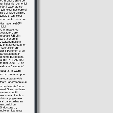
eÄƒrii unui Centru de
u: industrie, domeniul
iu de 3 Laboratoare
 tehnologii nucleare si
ice si fizico-chimice
riale si tehnologii
 performante, prin care
noilor materialeâ€™
iului
oi, avansate, cu
& caracterizare
n spatiul UE si in
pare la exercitii
lizeaza numai prin
ite prin aplicarea unor
aterialelor prin
lor 3 Parteneri si de
rticipat pana in
 in schema Europeana,
onal (pr. INFRAS 609)
cata (dec.2006), 2- se
aliza in 5 etape: A/
ustrial, in cadrul
nte performante, prin
 metoda ca serviciu
toate Laboratoarele si
te de detectie foarte
va soluÅ£iona problema
prezent conditii
carea contaminarii cu
 radioizotopi gamma-
te si caracterizarea
 personalul cu
CS, doctoranzi,
d noile echipamente