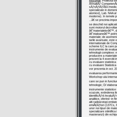
Rezumat
: Proiectul s
Ã®naltÄƒ CompetenÅ£Äƒ 
sÄƒnÄƒtÄƒÅ£ii /medical
specializate in domeni
atomice}, Lab. NAA al 
moderne). In temele pr
...â€ se prezinta impo
se deschid noi aplicat
sunt motorul dezvoltari
â€˜materialelorâ€™, dar
â€˜etaloaneâ€™ potriv
materiale; de asemeni, 
tarile avansate, este ob
internationale de Comp
scheme ILC la care part
instrumente de evaluar
tehnologii complexe: n
producere a materiale
prezent la 4 exercitii
cu evaluare statistica
cu evaluare Statistica 
vor prezenta in oct. 2
evaluarea performantel
Workshop-ului internat
care se pun in functiu
tehnologic; D/ elabora
instrumente statistice 
scazute, extinderea lis
identificÄƒrii /evaluÄƒ
analitice, oferind -in 
alti radioizotopi emita
emiÅ£Äƒtori (137Cs, 60
unor noi tipuri de mate
specializare stiintific
masteranzi) din echip