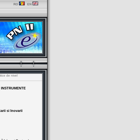
RO
EN
tice de nivel
I INSTRUMENTE
rii si Inovarii