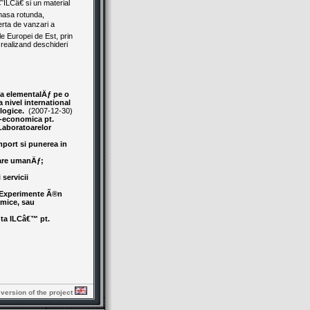
€˜ILCâ€ si un material
(masa rotunda,
ferta de vanzari a
ile Europei de Est, prin
. realizand deschideri
iza elementalÄƒ pe o
a nivel international
ologice.
(2007-12-30)
o-economica pt.
Laboratoarelor
mport si punerea in
nare umanÄƒ;
servicii
r. Experimente Ã®n
amice, sau
nta ILCâ€™ pt.
 version of the project