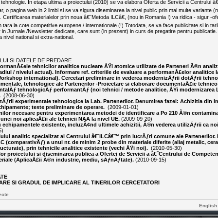
a tehnologie. In etapa ultima a proiectului (2010) se va elabora Oferta de Servicii a Centrului â
ar, o pagina web in 2 limbi si se va sigura diseminarea la nivel public prin mai multe variante 
). Certificarea materialelor prin noua â€˜Metoda ILCâ€, (nou in Romania !) va ridica - sigur -o
 tara la cote competitive europene / internationale (!) Totodata, se va face publicitate si in tar
r in Jurnale /Newsletter dedicate, care sunt (in prezent) in curs de pregatire pentru publicatie
la nivel national si extra-national.
LUI SI DATELE DE PREDARE
formanÅ£ele tehnicilor analitice nucleare ÅŸi atomice utilizate de Parteneri Ã®n anal
iul / nivelul actual). Informare ref. criteriile de evaluare a performanÅ£elor analitice l
 Workshop international). Cercetari preliminare in vederea modernizÄƒrii dotÄƒrii tehn
imentale, tehnologice ale Partenerilor -Proiectare si elaborare documentaÅ£ie tehnic
ntalÄƒ tehnologicÄƒ performantÄƒ (noi tehnici / metode analitice, ÅŸi modernizarea 
.
(2008-06-30)
tÄƒrii experimentale tehnologice la Lab. Partenerilor. Denumirea fazei: Achizitia din i
chipamente; teste preliminare de operare.
(2009-01-01)
nilor necesare pentru experimentarea metodei de identificare a Po 210 Ã®n contami
 unei noi aplicaÅ£ii ale tehnicii NAA la nivel UE.
(2009-09-20)
echipamentele existente, incluzÃ¢nd ultimele achizitii, Ã®n vederea utilizÄƒrii ca noi 
5)
iului analitic specializat al Centrului â€˜ILCâ€™ prin lucrÄƒri comune ale Partenerilo
comparativÄƒ) a unui nr. de minim 2 probe din materiale diferite (aliaj metalic, cer
cturate), prin tehnicile analitice existente (vechi ÅŸi noi).
(2010-05-30)
ilor proiectului si diseminarea publica a Ofertei de Servicii a â€˜Centrului de Compete
eriale (AplicaÅ£ii Ã®n industrie, mediu, sÄƒnÄƒtate).
(2010-09-15)
ATE
ARE SI GRADUL DE IMPLICARE AL TINERILOR CERCETATORI
ecte
English