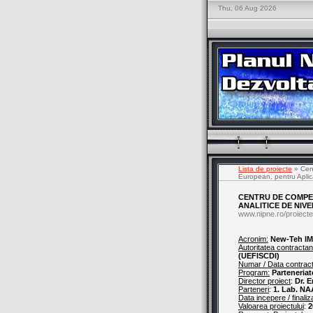
Thu, 06 Aug 2026
Lista de proiecte
» Cent
European, pentru Aplica
CENTRU DE COMPE
ANALITICE DE NIVE
www.nipne.ro/proiecte
Acronim:
New-Teh I
Autoritatea contractan
(UEFISCDI)
Numar / Data contrac
Program:
Parteneriat
Director proiect
:
Dr. 
Parteneri
:
1. Lab. NA
Data incepere / finaliz
Valoarea proiectului
:
2