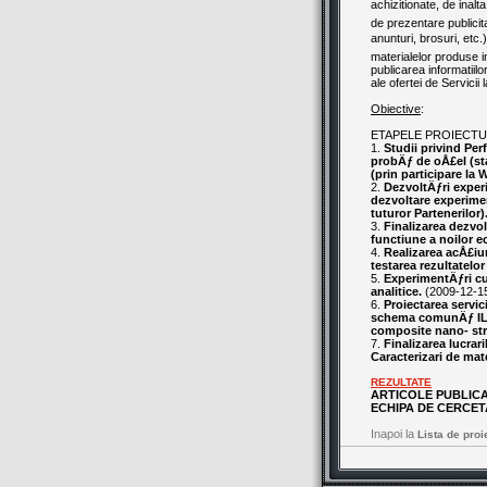
achizitionate, de inalt
de prezentare publicit
anunturi, brosuri, etc.
materialelor produse in
publicarea informatiilo
ale ofertei de Servicii 
Obiective
:
ETAPELE PROIECTU
1.
Studii privind Per
probÄƒ de oÅ£el (stad
(prin participare la
2.
DezvoltÄƒri exper
dezvoltare experime
tuturor Partenerilor)
3.
Finalizarea dezvol
functiune a noilor e
4.
Realizarea acÅ£iu
testarea rezultatelor
5.
ExperimentÄƒri cu 
analitice.
(2009-12-1
6.
Proiectarea servic
schema comunÄƒ ILC (
composite nano- stru
7.
Finalizarea lucrar
Caracterizari de mat
REZULTATE
ARTICOLE PUBLIC
ECHIPA DE CERCET
Inapoi la
Lista de proi