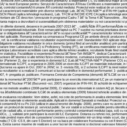
e Ã®nscrie Ã®n DirecÅ£ia de cercetare prioritarÄƒ a Materialelor (7), cu obiectivul major al cr
la nivel European pentru: Servicii de Caracterizare ÅŸi/sau Certificare a materialelor pentr
, controlul contaminÄƒrii umane ÅŸi controlul mediului. Proiectul este realizat de un consort
ul caracterizarii materialelor prin diverse tehnologii: Lab. â€˜ACTIVA-Nâ€™ al IFIN-HH {aplica
SCN Pitesti (aplica tehnologii nucleare), Lab. TFCM al INCDIE ICPE CA (aplica tehnologii atom
ioritare ale CE descrise / prevazute in programul Cadru 7 â€“ la Tema 4 â€˜Nanostiinte, ..Mate
rtanta majora a dezvoltarii si sustenabilitatii prin obtinerea materialelor cu noi caracteristici si
ii in diferite domenii, deoarece in perioada 2007-2013 â€˜ .. calitÄƒÅ£ile ÅŸi performanÅ£ele 
i/ competitivtatii industriale. Este remarcabil faptul ca PC 7 sustine nu numai prioritatea domen
 si obligativitatea â€˜caracterizarii lor â€˜in scopul certificariiâ€™ caracteristicilor tehnice n
ite/ aplicabile. Romania trebuie sa urmareasca Programul CE pe ambele directii: producere 
ref. la certificarea/ validarea rezultatelor experimentale conf. Standardelor ISO aplicate deja i
ligatorie validarea rezultatelor in orice domeniu (primul fiind al serviciilor analitice) prin partici
arare Inter Laboratoare (ILC) si Proficiency Testing (PT), iar certificarea materialelor se rea
icipa Laboratoare acreditate care aplica diferite tehnici analitice, rezultatele finale fiind stabil
e statistica. Fezabilitate si experienta:Proiectul â€˜New-Teh IMSâ€™, dedicat Caracterizarii m
ucleare â€“atomice si alte tehnici fizico-chimice moderne, cumuleaza experienta analitica a ce
lor (Partener 2), dar si experienta in domeniul ILC {Lab.â€™ACTIVA-Nâ€™ (Partener CO) a pa
 internationale ILC/PT, a organizat in 2005-2006 un exercitiu ILC/PT pe materiale industriale,
 (lucrarea va apare in Oct. 2007 in JRNC nr. 3 -revista ISI), si 2 scheme ILC/PT la nivel nati
a rezultatelor si a realizat 3 comunicari si lucrari stiintifice in domeniul performantei: 1- publi
007, 4- pregatita pt. publicare. Formarea Centrului de Competenta (denumit) â€˜ILCâ€ se va re
or la momentul â€˜2007â€™ prin participare la un exercitiu international ILC pe un material ind
ional â€˜Nuclear PTâ€ (Bucuresti -oct. 2007) organizat de IFIN-HH; B/ achizitii de echipame
ne noi metode analitice (2008-partial 2009), C/ elaborare referentiale in sistem AQ pt. fiecare
rea â€œMetodei combinate ILCâ€ de analiza elementala (2009) folosind tehnicile analitice din 
in evaluarea rezultatelor. Vom obtine, asfel, noi cote de performanta in analiza elementala: limi
tei de materiale si elemente analizabile. Aplicatii in domeniul Sanatatii si mediului: Proiectul 
rii contaminÄƒrii cu Po 210 (utilizat in atacul terorist din Anglia -2006), pentru care nu avem in 
final- un protocol de testare pt. serviciul public. Se vor stabili si scheme posibile pentru identifi
tori de radiatii alfa, si servicii performante pentru controlul contaminarii mediului (apa, sol) cu
Co, ..), validate prin participare la exercitii ILC Europene. Dotarea cu tehnici noi, performan
riale pretind mare efort de cunoastere/ crestere a cunostintelor intr-un timp relativ scurt, dar
a inalta (7 CSI -CS II, din care 5 Doctori) se va baza pe colaborare fructuoasa cu cei 8 tineri (
a. Exista sanse maxime de realizare a unor lucrari de masterat si doctorat valoroase folosin